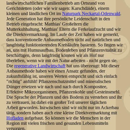
landwirtschaftlichen Familienbetrieb am Ortsrand von
Gerichtstetten (oder wie wir sagen: Karschdäide), einem
kleinen und ländlichen Ort im
Naturpark Neckartal-Odenwald
.
Jede Generation hat ihre persönliche Leidenschaft in den
Betrieb eingebracht: Matthias' Großeltern die
Mutterkuhhaltung, Matthias' Eltern die Ferkelaufzucht und wir
die Direktvermarktung. Im Laufe der Zeit haben wir gemerkt,
dass konventionelle Anbaumethoden nicht auf natürlichen und
langfristig funktionierenden Kreisläufen basieren. So fingen wir
an, uns mit Humusaufbau, Bodenleben und Pflanzenvitalität zu
beschäftigen, denn langfristig können wir als Hof nur
überleben, wenn wir mit der Natur arbeiten - nicht gegen sie.
Die
regenerative Landwirtschaft
hat uns überzeugt: Mit dieser
Anbaumethode haben wir einen Ansatz gefunden, der
zukunftsfähig ist, unseren Werten entspricht und sich einfach
"richtig" anfühlt! Pflanzenschutzmittel und mineralischen
Dünger ersetzen wir nach und nach durch Komposttee,
Effektive Mikroorganismen, Pflanzenkohle und Gesteinsmehl.
Die Sprache der Pflanzen und des Bodens zu verstehen und ihr
zu vertrauen, ist dabei ein großer Teil unserer täglichen
Arbeit geworden. Inzwischen sind wir nicht nur im Ackerbau
tätig, sondern haben auch eine kleine Direktvermarktung mit
Hofladen
aufgebaut. So können wir die Menschen in der
Region mit vielen frischen und gesunden Lebensmitteln
versorgen.