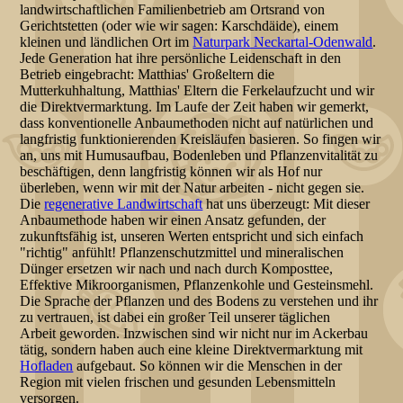
landwirtschaftlichen Familienbetrieb am Ortsrand von
Gerichtstetten (oder wie wir sagen: Karschdäide), einem
kleinen und ländlichen Ort im
Naturpark Neckartal-Odenwald
.
Jede Generation hat ihre persönliche Leidenschaft in den
Betrieb eingebracht: Matthias' Großeltern die
Mutterkuhhaltung, Matthias' Eltern die Ferkelaufzucht und wir
die Direktvermarktung. Im Laufe der Zeit haben wir gemerkt,
dass konventionelle Anbaumethoden nicht auf natürlichen und
langfristig funktionierenden Kreisläufen basieren. So fingen wir
an, uns mit Humusaufbau, Bodenleben und Pflanzenvitalität zu
beschäftigen, denn langfristig können wir als Hof nur
überleben, wenn wir mit der Natur arbeiten - nicht gegen sie.
Die
regenerative Landwirtschaft
hat uns überzeugt: Mit dieser
Anbaumethode haben wir einen Ansatz gefunden, der
zukunftsfähig ist, unseren Werten entspricht und sich einfach
"richtig" anfühlt! Pflanzenschutzmittel und mineralischen
Dünger ersetzen wir nach und nach durch Komposttee,
Effektive Mikroorganismen, Pflanzenkohle und Gesteinsmehl.
Die Sprache der Pflanzen und des Bodens zu verstehen und ihr
zu vertrauen, ist dabei ein großer Teil unserer täglichen
Arbeit geworden. Inzwischen sind wir nicht nur im Ackerbau
tätig, sondern haben auch eine kleine Direktvermarktung mit
Hofladen
aufgebaut. So können wir die Menschen in der
Region mit vielen frischen und gesunden Lebensmitteln
versorgen.